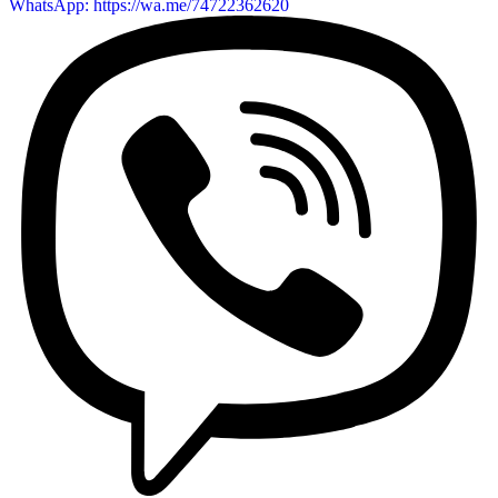
WhatsApp: https://wa.me/74722362620