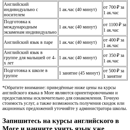
Английский
от 700 ₽ за
индивидуально с
1 ак.час (40 минут)
1 ак.час
носителем
Подготовка к
от 1100 ₽ за
международным
1 ак.час (40 минут)
1 ак.час
экзаменам индивидуально
от 400 ₽ за
Английский язык в паре
1 ак.час (40 минут)
1 ак.час
Английский язык в
от 350 ₽ за
группе для малышей от 4-
1 ак.час (40 минут)
1 ак.час
х лет
Подготовка к школе в
от 500 ₽ за
1 занятие (45 минут)
группе
1 занятие
*Обратите внимание: приведённые ниже цены на курсы
английского языка в More являются ориентировочными и
предоставлены исключительно для ознакомления. Точную
стоимость услуг, а также возможность получения скидок или
акционных предложений уточняйте у администратора школы.
Запишитесь на курсы английского в
More и начните учить язык уже