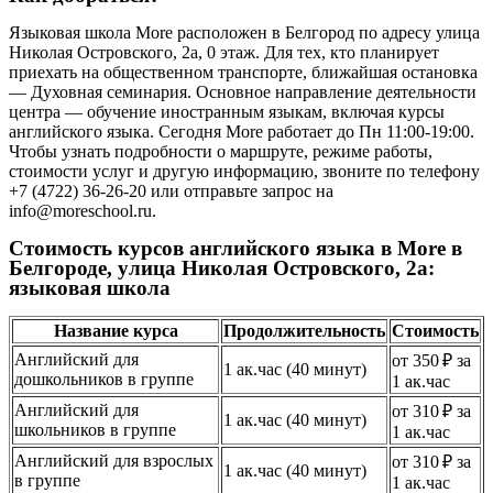
Языковая школа More расположен в Белгород по адресу улица
Николая Островского, 2а, 0 этаж. Для тех, кто планирует
приехать на общественном транспорте, ближайшая остановка
— Духовная семинария. Основное направление деятельности
центра — обучение иностранным языкам, включая курсы
английского языка. Сегодня More работает до Пн 11:00-19:00.
Чтобы узнать подробности о маршруте, режиме работы,
стоимости услуг и другую информацию, звоните по телефону
+7 (4722) 36-26-20 или отправьте запрос на
info@moreschool.ru.
Стоимость курсов английского языка в More в
Белгороде, улица Николая Островского, 2а:
языковая школа
Название курса
Продолжительность
Стоимость
Английский для
от 350 ₽ за
1 ак.час (40 минут)
дошкольников в группе
1 ак.час
Английский для
от 310 ₽ за
1 ак.час (40 минут)
школьников в группе
1 ак.час
Английский для взрослых
от 310 ₽ за
1 ак.час (40 минут)
в группе
1 ак.час