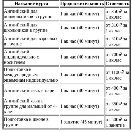
Название курса
Продолжительность
Стоимость
Английский для
от 350 ₽ за
1 ак.час (40 минут)
дошкольников в группе
1 ак.час
Английский для
от 310 ₽ за
1 ак.час (40 минут)
школьников в группе
1 ак.час
Английский для взрослых
от 310 ₽ за
1 ак.час (40 минут)
в группе
1 ак.час
Английский
от 700 ₽ за
индивидуально с
1 ак.час (40 минут)
1 ак.час
носителем
Подготовка к
от 1100 ₽ за
международным
1 ак.час (40 минут)
1 ак.час
экзаменам индивидуально
от 400 ₽ за
Английский язык в паре
1 ак.час (40 минут)
1 ак.час
Английский язык в
от 350 ₽ за
группе для малышей от 4-
1 ак.час (40 минут)
1 ак.час
х лет
Подготовка к школе в
от 500 ₽ за
1 занятие (45 минут)
группе
1 занятие