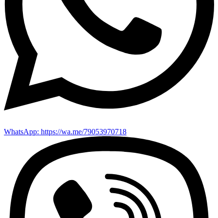
WhatsApp: https://wa.me/79053970718