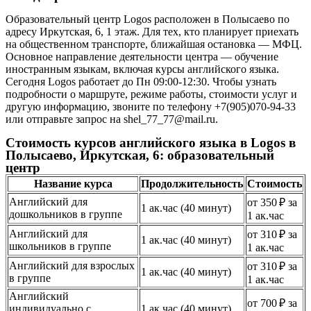
Образовательный центр Logos расположен в Полысаево по
адресу Иркутская, 6, 1 этаж. Для тех, кто планирует приехать
на общественном транспорте, ближайшая остановка — МФЦ.
Основное направление деятельности центра — обучение
иностранным языкам, включая курсы английского языка.
Сегодня Logos работает до Пн 09:00-12:30. Чтобы узнать
подробности о маршруте, режиме работы, стоимости услуг и
другую информацию, звоните по телефону +7(905)070-94-33
или отправьте запрос на shel_77_77@mail.ru.
Стоимость курсов английского языка в Logos в
Полысаево, Иркутская, 6: образовательный
центр
Название курса
Продолжительность
Стоимость
Английский для
от 350 ₽ за
1 ак.час (40 минут)
дошкольников в группе
1 ак.час
Английский для
от 310 ₽ за
1 ак.час (40 минут)
школьников в группе
1 ак.час
Английский для взрослых
от 310 ₽ за
1 ак.час (40 минут)
в группе
1 ак.час
Английский
от 700 ₽ за
индивидуально с
1 ак.час (40 минут)