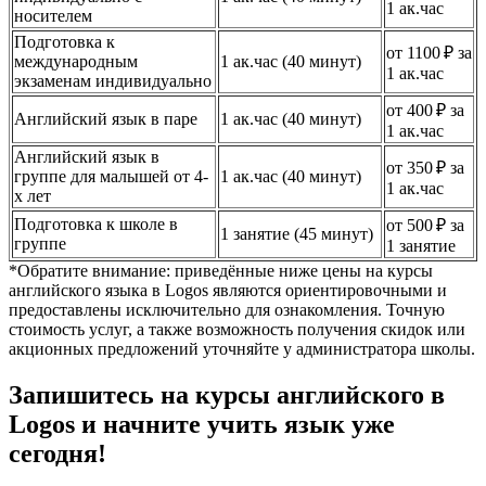
1 ак.час
носителем
Подготовка к
от 1100 ₽ за
международным
1 ак.час (40 минут)
1 ак.час
экзаменам индивидуально
от 400 ₽ за
Английский язык в паре
1 ак.час (40 минут)
1 ак.час
Английский язык в
от 350 ₽ за
группе для малышей от 4-
1 ак.час (40 минут)
1 ак.час
х лет
Подготовка к школе в
от 500 ₽ за
1 занятие (45 минут)
группе
1 занятие
*Обратите внимание: приведённые ниже цены на курсы
английского языка в Logos являются ориентировочными и
предоставлены исключительно для ознакомления. Точную
стоимость услуг, а также возможность получения скидок или
акционных предложений уточняйте у администратора школы.
Запишитесь на курсы английского в
Logos и начните учить язык уже
сегодня!