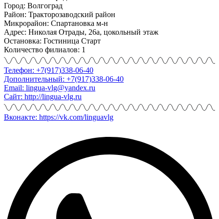
Город: Волгоград
Район: Тракторозаводский район
Микрорайон: Спартановка м-н
Адрес: Николая Отрады, 26а, цокольный этаж
Остановка: Гостиница Старт
Количество филиалов: 1
Телефон: +7(917)338-06-40
Дополнительный: +7(917)338-06-40
Email: lingua-vlg@yandex.ru
Сайт: http://lingua-vlg.ru
Вконакте: https://vk.com/linguavlg