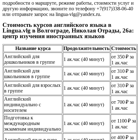
подробности о маршруте, режиме работы, стоимости услуг и
другую информацию, звоните по телефону +7(917)338-06-40
или отправьте запрос на lingua-vlg@yandex.ru.
Стоимость курсов английского языка в
Lingua.vlg в Волгограде, Николая Отрады, 26а:
центр изучения иностранных языков
Название курса
Продолжительность
Стоимость
Английский для
от 350 ₽ за
1 ак.час (40 минут)
дошкольников в группе
1 ак.час
Английский для
от 310 ₽ за
1 ак.час (40 минут)
школьников в группе
1 ак.час
Английский для взрослых
от 310 ₽ за
1 ак.час (40 минут)
в группе
1 ак.час
Английский
от 700 ₽ за
индивидуально с
1 ак.час (40 минут)
1 ак.час
носителем
Подготовка к
от 1100 ₽ за
международным
1 ак.час (40 минут)
1 ак.час
экзаменам индивидуально
от 400 ₽ за
Английский язык в паре
1 ак.час (40 минут)