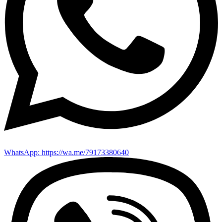
WhatsApp: https://wa.me/79173380640