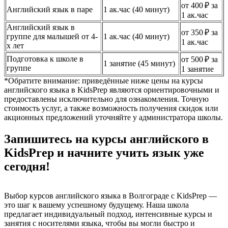
от 400 ₽ за
Английский язык в паре
1 ак.час (40 минут)
1 ак.час
Английский язык в
от 350 ₽ за
группе для малышей от 4-
1 ак.час (40 минут)
1 ак.час
х лет
Подготовка к школе в
от 500 ₽ за
1 занятие (45 минут)
группе
1 занятие
*Обратите внимание: приведённые ниже цены на курсы
английского языка в KidsPrep являются ориентировочными и
предоставлены исключительно для ознакомления. Точную
стоимость услуг, а также возможность получения скидок или
акционных предложений уточняйте у администратора школы.
Запишитесь на курсы английского в
KidsPrep и начните учить язык уже
сегодня!
Выбор курсов английского языка в Волгограде с KidsPrep —
это шаг к вашему успешному будущему. Наша школа
предлагает индивидуальный подход, интенсивные курсы и
занятия с носителями языка, чтобы вы могли быстро и