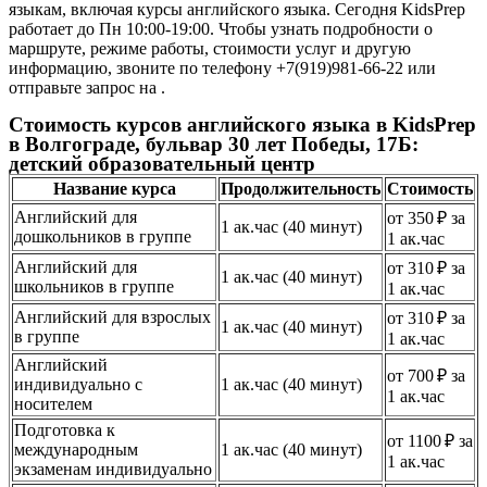
языкам, включая курсы английского языка. Сегодня KidsPrep
работает до Пн 10:00-19:00. Чтобы узнать подробности о
маршруте, режиме работы, стоимости услуг и другую
информацию, звоните по телефону +7(919)981-66-22 или
отправьте запрос на .
Стоимость курсов английского языка в KidsPrep
в Волгограде, бульвар 30 лет Победы, 17Б:
детский образовательный центр
Название курса
Продолжительность
Стоимость
Английский для
от 350 ₽ за
1 ак.час (40 минут)
дошкольников в группе
1 ак.час
Английский для
от 310 ₽ за
1 ак.час (40 минут)
школьников в группе
1 ак.час
Английский для взрослых
от 310 ₽ за
1 ак.час (40 минут)
в группе
1 ак.час
Английский
от 700 ₽ за
индивидуально с
1 ак.час (40 минут)
1 ак.час
носителем
Подготовка к
от 1100 ₽ за
международным
1 ак.час (40 минут)
1 ак.час
экзаменам индивидуально