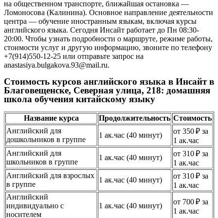
на общественном транспорте, ближайшая остановка —
Ломоносова (Калинина). Основное направление деятельности
центра — обучение иностранным языкам, включая курсы
английского языка. Сегодня Инсайт работает до Пн 08:30-
20:00. Чтобы узнать подробности о маршруте, режиме работы,
стоимости услуг и другую информацию, звоните по телефону
+7(914)550-12-25 или отправьте запрос на
anastasiya.bulgakova.93@mail.ru.
Стоимость курсов английского языка в Инсайт в
Благовещенске, Северная улица, 218: домашняя
школа обучения китайскому языку
Название курса
Продолжительность
Стоимость
Английский для
от 350 ₽ за
1 ак.час (40 минут)
дошкольников в группе
1 ак.час
Английский для
от 310 ₽ за
1 ак.час (40 минут)
школьников в группе
1 ак.час
Английский для взрослых
от 310 ₽ за
1 ак.час (40 минут)
в группе
1 ак.час
Английский
от 700 ₽ за
индивидуально с
1 ак.час (40 минут)
1 ак.час
носителем