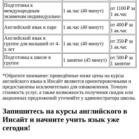
Подготовка к
от 1100 ₽ за
международным
1 ак.час (40 минут)
1 ак.час
экзаменам индивидуально
от 400 ₽ за
Английский язык в паре
1 ак.час (40 минут)
1 ак.час
Английский язык в
от 350 ₽ за
группе для малышей от 4-
1 ак.час (40 минут)
1 ак.час
х лет
Подготовка к школе в
от 500 ₽ за
1 занятие (45 минут)
группе
1 занятие
*Обратите внимание: приведённые ниже цены на курсы
английского языка в Инсайт являются ориентировочными и
предоставлены исключительно для ознакомления. Точную
стоимость услуг, а также возможность получения скидок или
акционных предложений уточняйте у администратора школы.
Запишитесь на курсы английского в
Инсайт и начните учить язык уже
сегодня!