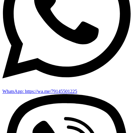
WhatsApp: https://wa.me/79145501225