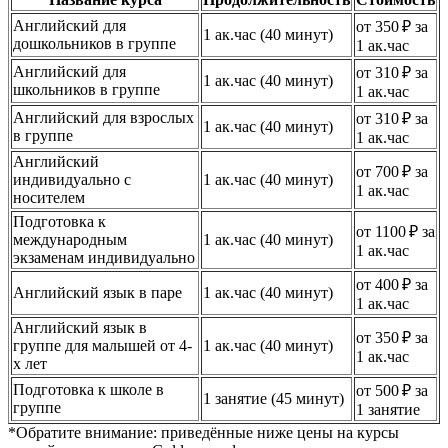
Английский для
от 350 ₽ за
1 ак.час (40 минут)
дошкольников в группе
1 ак.час
Английский для
от 310 ₽ за
1 ак.час (40 минут)
школьников в группе
1 ак.час
Английский для взрослых
от 310 ₽ за
1 ак.час (40 минут)
в группе
1 ак.час
Английский
от 700 ₽ за
индивидуально с
1 ак.час (40 минут)
1 ак.час
носителем
Подготовка к
от 1100 ₽ за
международным
1 ак.час (40 минут)
1 ак.час
экзаменам индивидуально
от 400 ₽ за
Английский язык в паре
1 ак.час (40 минут)
1 ак.час
Английский язык в
от 350 ₽ за
группе для малышей от 4-
1 ак.час (40 минут)
1 ак.час
х лет
Подготовка к школе в
от 500 ₽ за
1 занятие (45 минут)
группе
1 занятие
*Обратите внимание: приведённые ниже цены на курсы