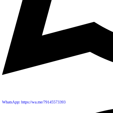
WhatsApp: https://wa.me/79145573393