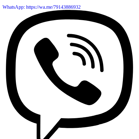
WhatsApp: https://wa.me/79143886932