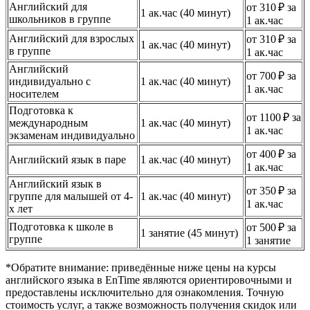
Английский для
от 310 ₽ за
1 ак.час (40 минут)
школьников в группе
1 ак.час
Английский для взрослых
от 310 ₽ за
1 ак.час (40 минут)
в группе
1 ак.час
Английский
от 700 ₽ за
индивидуально с
1 ак.час (40 минут)
1 ак.час
носителем
Подготовка к
от 1100 ₽ за
международным
1 ак.час (40 минут)
1 ак.час
экзаменам индивидуально
от 400 ₽ за
Английский язык в паре
1 ак.час (40 минут)
1 ак.час
Английский язык в
от 350 ₽ за
группе для малышей от 4-
1 ак.час (40 минут)
1 ак.час
х лет
Подготовка к школе в
от 500 ₽ за
1 занятие (45 минут)
группе
1 занятие
*Обратите внимание: приведённые ниже цены на курсы
английского языка в EnTime являются ориентировочными и
предоставлены исключительно для ознакомления. Точную
стоимость услуг, а также возможность получения скидок или