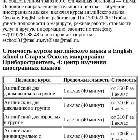
на общественном транспорте, ближайшая остановка — Яшма.
Основное направление деятельности центра — обучение
иностранным языкам, включая курсы английского языка.
Сегодня English school работает до Пн 15:00-21:00. Чтобы
узнать подробности о маршруте, режиме работы, стоимости
услуг и другую информацию, звоните по телефону
+7(919)281-88-48 или отправьте запрос на
eschool31@mail.ru,sve2lana@mail.ru.
Стоимость курсов английского языка в English
school в Старом Осколе, микрорайон
Приборостроитель, 4: центр изучения
иностранных языков
Название курса
Продолжительность
Стоимость
Английский для
от 350 ₽ за
1 ак.час (40 минут)
дошкольников в группе
1 ак.час
Английский для
от 310 ₽ за
1 ак.час (40 минут)
школьников в группе
1 ак.час
Английский для взрослых
от 310 ₽ за
1 ак.час (40 минут)
в группе
1 ак.час
Английский
от 700 ₽ за
индивидуально с
1 ак.час (40 минут)
1 ак.час