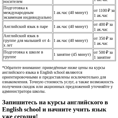
носителем
Подготовка к
от 1100 ₽ за
международным
1 ак.час (40 минут)
1 ак.час
экзаменам индивидуально
от 400 ₽ за
Английский язык в паре
1 ак.час (40 минут)
1 ак.час
Английский язык в
от 350 ₽ за
группе для малышей от 4-
1 ак.час (40 минут)
1 ак.час
х лет
Подготовка к школе в
от 500 ₽ за
1 занятие (45 минут)
группе
1 занятие
*Обратите внимание: приведённые ниже цены на курсы
английского языка в English school являются
ориентировочными и предоставлены исключительно для
ознакомления. Точную стоимость услуг, а также возможность
получения скидок или акционных предложений уточняйте у
администратора школы.
Запишитесь на курсы английского в
English school и начните учить язык
уже сегодня!