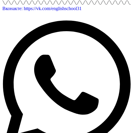
Вконакте: https://vk.com/englishschool31