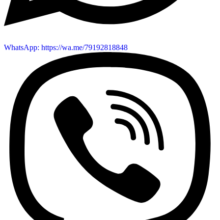
WhatsApp: https://wa.me/79192818848