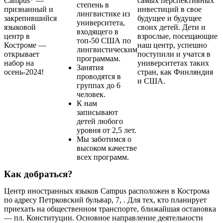
Campus* —
самых перспективных
степень в
признанный и
инвестиций в свое
лингвистике из
закрепившийся
будущее и будущее
университета,
языковой
своих детей. Дети и
входящего в
центр в
взрослые, посещающие
топ-50 США по
Костроме —
наш центр, успешно
лингвистическим
открывает
поступили и учатся в
программам.
набор на
университетах таких
Занятия
осень-2024!
стран, как Финляндия
проводятся в
и США.
группах до 6
человек.
К нам
записывают
детей любого
уровня от 2,5 лет.
Мы заботимся о
высоком качестве
всех программ.
Как добраться?
Центр иностранных языков Campus расположен в Кострома
по адресу Петрковский бульвар, 7, . Для тех, кто планирует
приехать на общественном транспорте, ближайшая остановка
— пл. Конституции. Основное направление деятельности