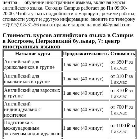
центра — обучение иностранным языкам, включая курсы
английского языка. Сегодня Campus работает до Пн 09:00-
20:00. Чтобы узнать подробности о маршруте, режиме работы,
стоимости услуг и другую информацию, звоните по телефону
+7(915)918-31-56 или отправьте запрос на nugibi@gmail.com.
Стоимость курсов английского языка в Campus
в Костроме, Петрковский бульвар, 7: центр
иностранных языков
Название курса
Продолжительность
Стоимость
Английский для
от 350 ₽ за
1 ак.час (40 минут)
дошкольников в группе
1 ак.час
Английский для
от 310 ₽ за
1 ак.час (40 минут)
школьников в группе
1 ак.час
Английский для взрослых
от 310 ₽ за
1 ак.час (40 минут)
в группе
1 ак.час
Английский
от 700 ₽ за
индивидуально с
1 ак.час (40 минут)
1 ак.час
носителем
Подготовка к
от 1100 ₽ за
международным
1 ак.час (40 минут)
1 ак.час
экзаменам индивидуально