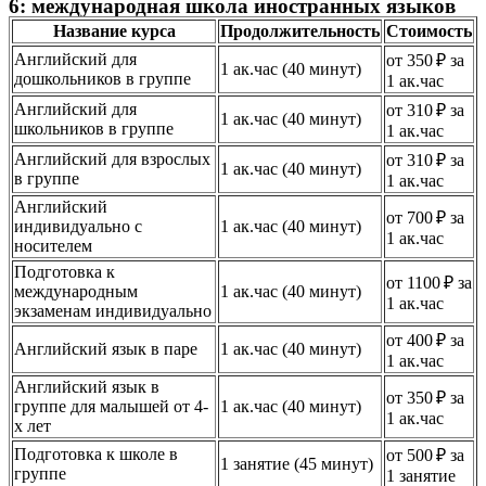
6: международная школа иностранных языков
Название курса
Продолжительность
Стоимость
Английский для
от 350 ₽ за
1 ак.час (40 минут)
дошкольников в группе
1 ак.час
Английский для
от 310 ₽ за
1 ак.час (40 минут)
школьников в группе
1 ак.час
Английский для взрослых
от 310 ₽ за
1 ак.час (40 минут)
в группе
1 ак.час
Английский
от 700 ₽ за
индивидуально с
1 ак.час (40 минут)
1 ак.час
носителем
Подготовка к
от 1100 ₽ за
международным
1 ак.час (40 минут)
1 ак.час
экзаменам индивидуально
от 400 ₽ за
Английский язык в паре
1 ак.час (40 минут)
1 ак.час
Английский язык в
от 350 ₽ за
группе для малышей от 4-
1 ак.час (40 минут)
1 ак.час
х лет
Подготовка к школе в
от 500 ₽ за
1 занятие (45 минут)
группе
1 занятие