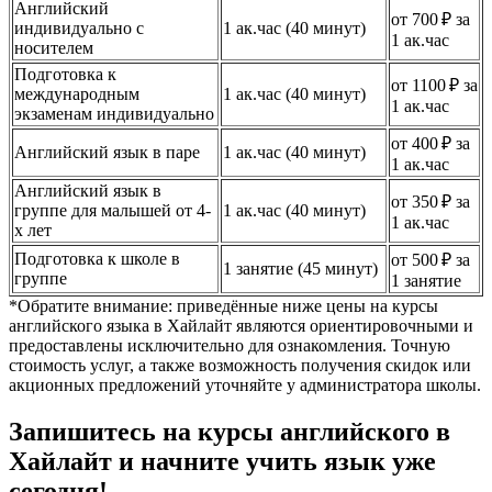
Английский
от 700 ₽ за
индивидуально с
1 ак.час (40 минут)
1 ак.час
носителем
Подготовка к
от 1100 ₽ за
международным
1 ак.час (40 минут)
1 ак.час
экзаменам индивидуально
от 400 ₽ за
Английский язык в паре
1 ак.час (40 минут)
1 ак.час
Английский язык в
от 350 ₽ за
группе для малышей от 4-
1 ак.час (40 минут)
1 ак.час
х лет
Подготовка к школе в
от 500 ₽ за
1 занятие (45 минут)
группе
1 занятие
*Обратите внимание: приведённые ниже цены на курсы
английского языка в Хайлайт являются ориентировочными и
предоставлены исключительно для ознакомления. Точную
стоимость услуг, а также возможность получения скидок или
акционных предложений уточняйте у администратора школы.
Запишитесь на курсы английского в
Хайлайт и начните учить язык уже
сегодня!