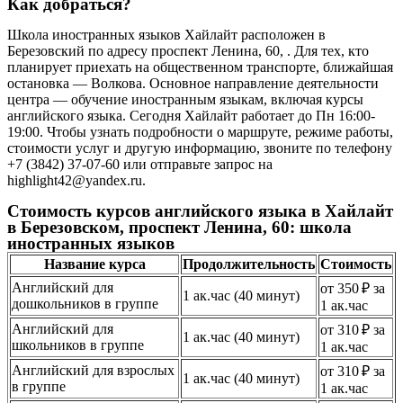
Как добраться?
Школа иностранных языков Хайлайт расположен в
Березовский по адресу проспект Ленина, 60, . Для тех, кто
планирует приехать на общественном транспорте, ближайшая
остановка — Волкова. Основное направление деятельности
центра — обучение иностранным языкам, включая курсы
английского языка. Сегодня Хайлайт работает до Пн 16:00-
19:00. Чтобы узнать подробности о маршруте, режиме работы,
стоимости услуг и другую информацию, звоните по телефону
+7 (3842) 37-07-60 или отправьте запрос на
highlight42@yandex.ru.
Стоимость курсов английского языка в Хайлайт
в Березовском, проспект Ленина, 60: школа
иностранных языков
Название курса
Продолжительность
Стоимость
Английский для
от 350 ₽ за
1 ак.час (40 минут)
дошкольников в группе
1 ак.час
Английский для
от 310 ₽ за
1 ак.час (40 минут)
школьников в группе
1 ак.час
Английский для взрослых
от 310 ₽ за
1 ак.час (40 минут)
в группе
1 ак.час