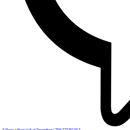
Viber: viber://chat/?number=79627585362