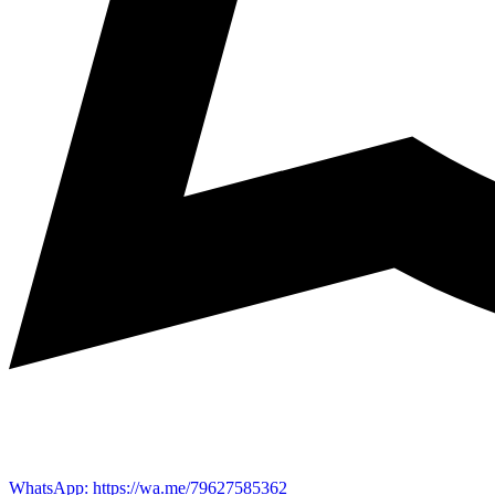
WhatsApp: https://wa.me/79627585362