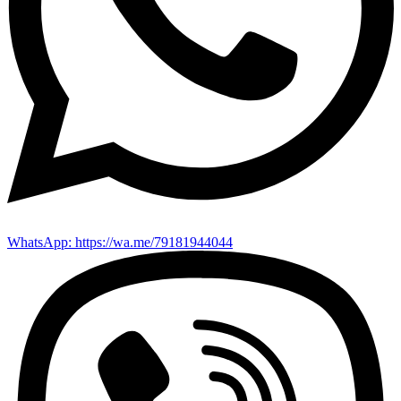
WhatsApp: https://wa.me/79181944044