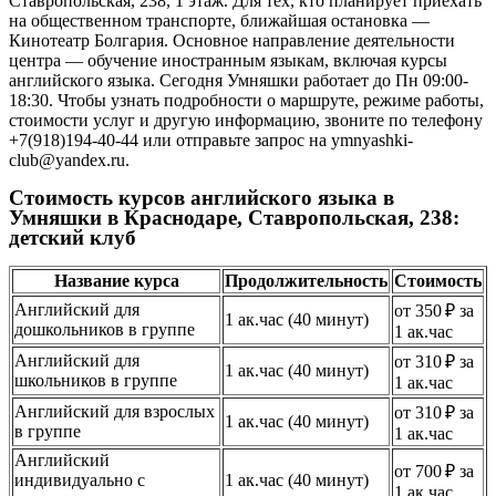
Ставропольская, 238, 1 этаж. Для тех, кто планирует приехать
на общественном транспорте, ближайшая остановка —
Кинотеатр Болгария. Основное направление деятельности
центра — обучение иностранным языкам, включая курсы
английского языка. Сегодня Умняшки работает до Пн 09:00-
18:30. Чтобы узнать подробности о маршруте, режиме работы,
стоимости услуг и другую информацию, звоните по телефону
+7(918)194-40-44 или отправьте запрос на ymnyashki-
club@yandex.ru.
Стоимость курсов английского языка в
Умняшки в Краснодаре, Ставропольская, 238:
детский клуб
Название курса
Продолжительность
Стоимость
Английский для
от 350 ₽ за
1 ак.час (40 минут)
дошкольников в группе
1 ак.час
Английский для
от 310 ₽ за
1 ак.час (40 минут)
школьников в группе
1 ак.час
Английский для взрослых
от 310 ₽ за
1 ак.час (40 минут)
в группе
1 ак.час
Английский
от 700 ₽ за
индивидуально с
1 ак.час (40 минут)
1 ак.час