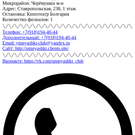
Микрорайон: Черёмушки м-н
Адрес: Ставропольская, 238, 1 этаж
Остановка: Кинотеатр Болгария
Количество филиалов: 1
Телефон: +7(918)194-40-44
Дополнительный: +7(918)194-40-44
Email: ymnyashki-club@yandex.ru
Сайт: http://umnyashki.clients.site/
Вконакте: https://vk.com/umnyashki_club