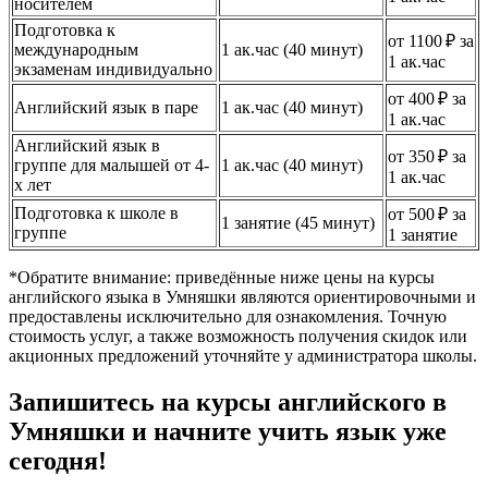
носителем
Подготовка к
от 1100 ₽ за
международным
1 ак.час (40 минут)
1 ак.час
экзаменам индивидуально
от 400 ₽ за
Английский язык в паре
1 ак.час (40 минут)
1 ак.час
Английский язык в
от 350 ₽ за
группе для малышей от 4-
1 ак.час (40 минут)
1 ак.час
х лет
Подготовка к школе в
от 500 ₽ за
1 занятие (45 минут)
группе
1 занятие
*Обратите внимание: приведённые ниже цены на курсы
английского языка в Умняшки являются ориентировочными и
предоставлены исключительно для ознакомления. Точную
стоимость услуг, а также возможность получения скидок или
акционных предложений уточняйте у администратора школы.
Запишитесь на курсы английского в
Умняшки и начните учить язык уже
сегодня!