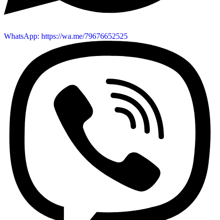
WhatsApp: https://wa.me/79676652525