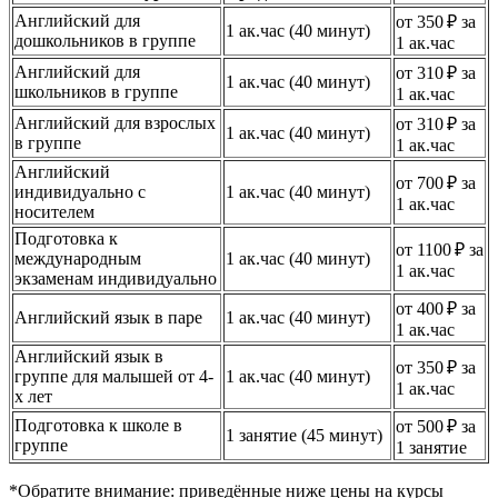
Английский для
от 350 ₽ за
1 ак.час (40 минут)
дошкольников в группе
1 ак.час
Английский для
от 310 ₽ за
1 ак.час (40 минут)
школьников в группе
1 ак.час
Английский для взрослых
от 310 ₽ за
1 ак.час (40 минут)
в группе
1 ак.час
Английский
от 700 ₽ за
индивидуально с
1 ак.час (40 минут)
1 ак.час
носителем
Подготовка к
от 1100 ₽ за
международным
1 ак.час (40 минут)
1 ак.час
экзаменам индивидуально
от 400 ₽ за
Английский язык в паре
1 ак.час (40 минут)
1 ак.час
Английский язык в
от 350 ₽ за
группе для малышей от 4-
1 ак.час (40 минут)
1 ак.час
х лет
Подготовка к школе в
от 500 ₽ за
1 занятие (45 минут)
группе
1 занятие
*Обратите внимание: приведённые ниже цены на курсы