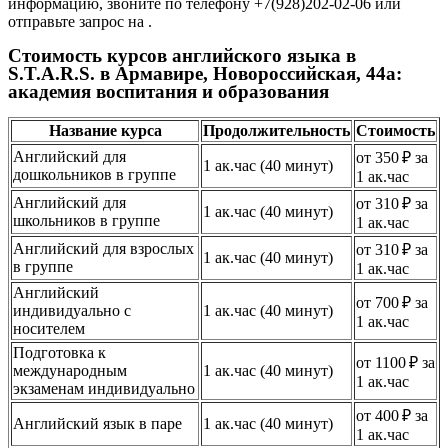
информацию, звоните по телефону +7(928)202-02-06 или
отправьте запрос на .
Стоимость курсов английского языка в
S.T.A.R.S. в Армавире, Новороссийская, 44а:
академия воспитания и образования
Название курса
Продолжительность
Стоимость
Английский для
от 350 ₽ за
1 ак.час (40 минут)
дошкольников в группе
1 ак.час
Английский для
от 310 ₽ за
1 ак.час (40 минут)
школьников в группе
1 ак.час
Английский для взрослых
от 310 ₽ за
1 ак.час (40 минут)
в группе
1 ак.час
Английский
от 700 ₽ за
индивидуально с
1 ак.час (40 минут)
1 ак.час
носителем
Подготовка к
от 1100 ₽ за
международным
1 ак.час (40 минут)
1 ак.час
экзаменам индивидуально
от 400 ₽ за
Английский язык в паре
1 ак.час (40 минут)
1 ак.час