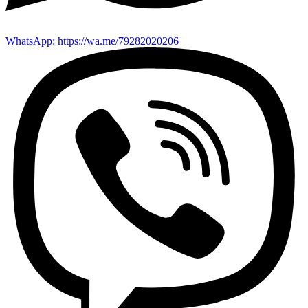
WhatsApp: https://wa.me/79282020206