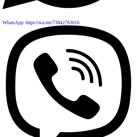
WhatsApp: https://wa.me/73842763016