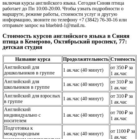
включая курсы английского языка. Сегодня Синяя птица
работает до Пн 10:00-20:00. Чтобы узнать подробности о
маршруте, режиме работы, стоимости услуг и другую
информацию, звоните по телефону +7 (3842) 76-30-16 или
отправьте запрос на bluebird-1@mail.ru.
Стоимость курсов английского языка в Синяя
птица в Кемерово, Октябрьский проспект, 77:
детская студия
Название курса
Продолжительность
Стоимость
Английский для
от 350 ₽ за
1 ак.час (40 минут)
дошкольников в группе
1 ак.час
Английский для
от 310 ₽ за
1 ак.час (40 минут)
школьников в группе
1 ак.час
Английский для взрослых
от 310 ₽ за
1 ак.час (40 минут)
в группе
1 ак.час
Английский
от 700 ₽ за
индивидуально с
1 ак.час (40 минут)
1 ак.час
носителем
Подготовка к
от 1100 ₽ за
международным
1 ак.час (40 минут)
1 ак.час