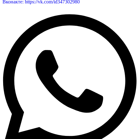
Вконакте: https://vk.com/id347302980