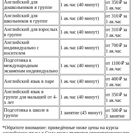
Английский для
от 350 ₽ за
1 ак.час (40 минут)
дошкольников в группе
1 ак.час
Английский для
от 310 ₽ за
1 ак.час (40 минут)
школьников в группе
1 ак.час
Английский для взрослых
от 310 ₽ за
1 ак.час (40 минут)
в группе
1 ак.час
Английский
от 700 ₽ за
индивидуально с
1 ак.час (40 минут)
1 ак.час
носителем
Подготовка к
от 1100 ₽ за
международным
1 ак.час (40 минут)
1 ак.час
экзаменам индивидуально
от 400 ₽ за
Английский язык в паре
1 ак.час (40 минут)
1 ак.час
Английский язык в
от 350 ₽ за
группе для малышей от 4-
1 ак.час (40 минут)
1 ак.час
х лет
Подготовка к школе в
от 500 ₽ за
1 занятие (45 минут)
группе
1 занятие
*Обратите внимание: приведённые ниже цены на курсы
английского языка в Сила мозга являются ориентировочными