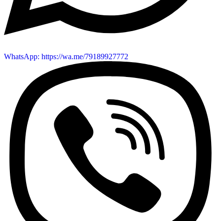
WhatsApp: https://wa.me/79189927772