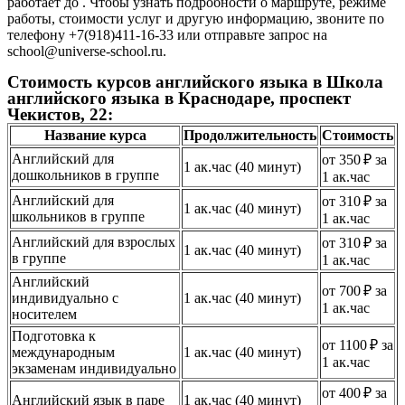
работает до . Чтобы узнать подробности о маршруте, режиме
работы, стоимости услуг и другую информацию, звоните по
телефону +7(918)411-16-33 или отправьте запрос на
school@universe-school.ru.
Стоимость курсов английского языка в Школа
английского языка в Краснодаре, проспект
Чекистов, 22:
Название курса
Продолжительность
Стоимость
Английский для
от 350 ₽ за
1 ак.час (40 минут)
дошкольников в группе
1 ак.час
Английский для
от 310 ₽ за
1 ак.час (40 минут)
школьников в группе
1 ак.час
Английский для взрослых
от 310 ₽ за
1 ак.час (40 минут)
в группе
1 ак.час
Английский
от 700 ₽ за
индивидуально с
1 ак.час (40 минут)
1 ак.час
носителем
Подготовка к
от 1100 ₽ за
международным
1 ак.час (40 минут)
1 ак.час
экзаменам индивидуально
от 400 ₽ за
Английский язык в паре
1 ак.час (40 минут)