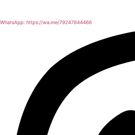
WhatsApp: https://wa.me/79247844466