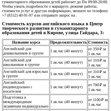
гуманитарного образования детей работает до Пн 09:00-20:00.
Чтобы узнать подробности о маршруте, режиме работы,
стоимости услуг и другую информацию, звоните по телефону
+7 (8332) 40-91-97 или отправьте запрос на .
Стоимость курсов английского языка в Центр
творческого развития и гуманитарного
образования детей в Кирове, улица Гайдара, 3:
Название курса
Продолжительность
Стоимость
Английский для
от 350 ₽ за
1 ак.час (40 минут)
дошкольников в группе
1 ак.час
Английский для
от 310 ₽ за
1 ак.час (40 минут)
школьников в группе
1 ак.час
Английский для взрослых
от 310 ₽ за
1 ак.час (40 минут)
в группе
1 ак.час
Английский
от 700 ₽ за
индивидуально с
1 ак.час (40 минут)
1 ак.час
носителем
Подготовка к
от 1100 ₽ за
международным
1 ак.час (40 минут)
1 ак.час
экзаменам индивидуально