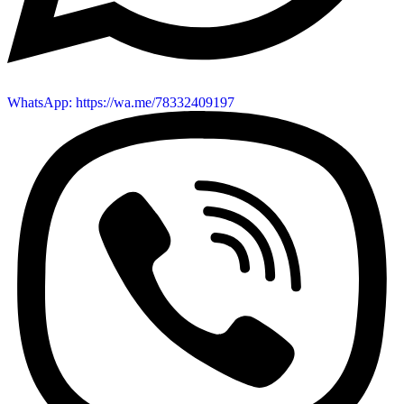
WhatsApp: https://wa.me/78332409197