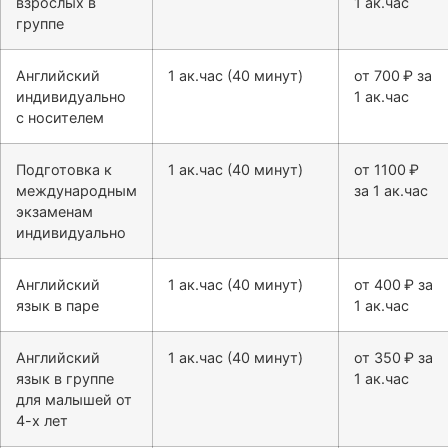
взрослых в
1 ак.час
группе
Английский
1 ак.час (40 минут)
от 700 ₽ за
индивидуально
1 ак.час
с носителем
Подготовка к
1 ак.час (40 минут)
от 1100 ₽
международным
за 1 ак.час
экзаменам
индивидуально
Английский
1 ак.час (40 минут)
от 400 ₽ за
язык в паре
1 ак.час
Английский
1 ак.час (40 минут)
от 350 ₽ за
язык в группе
1 ак.час
для малышей от
4-х лет