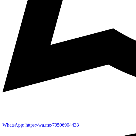
WhatsApp: https://wa.me/79506904433