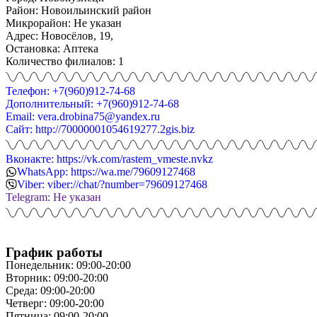
Район: Новоильинский район
Микрорайон: Не указан
Адрес: Новосёлов, 19,
Остановка: Аптека
Количество филиалов: 1
Телефон: +7(960)912-74-68
Дополнительный: +7(960)912-74-68
Email: vera.drobina75@yandex.ru
Сайт: http://70000001054619277.2gis.biz
Вконакте: https://vk.com/rastem_vmeste.nvkz
WhatsApp: https://wa.me/79609127468
Viber: viber://chat/?number=79609127468
Telegram: Не указан
График работы
Понедельник: 09:00-20:00
Вторник: 09:00-20:00
Среда: 09:00-20:00
Четверг: 09:00-20:00
Пятница: 09:00-20:00