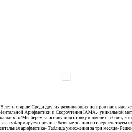
 5 лет и старше!Среди других развивающих центров нас выделяе
нтальной Арифметики и Скорочтения IAMA,- уникальной методи
льность?Мы берем за основу подготовку к школе с 5-6 лет, кото
языку.Формируем прочные базовые знания и совершенствуем их с
ентальная арифметика- Таблица умножения за три месяца- Реш