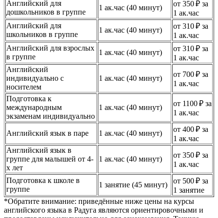
Английский для
от 350 ₽ за
1 ак.час (40 минут)
дошкольников в группе
1 ак.час
Английский для
от 310 ₽ за
1 ак.час (40 минут)
школьников в группе
1 ак.час
Английский для взрослых
от 310 ₽ за
1 ак.час (40 минут)
в группе
1 ак.час
Английский
от 700 ₽ за
индивидуально с
1 ак.час (40 минут)
1 ак.час
носителем
Подготовка к
от 1100 ₽ за
международным
1 ак.час (40 минут)
1 ак.час
экзаменам индивидуально
от 400 ₽ за
Английский язык в паре
1 ак.час (40 минут)
1 ак.час
Английский язык в
от 350 ₽ за
группе для малышей от 4-
1 ак.час (40 минут)
1 ак.час
х лет
Подготовка к школе в
от 500 ₽ за
1 занятие (45 минут)
группе
1 занятие
*Обратите внимание: приведённые ниже цены на курсы
английского языка в Радуга являются ориентировочными и