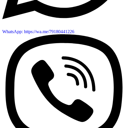
WhatsApp: https://wa.me/79180441226