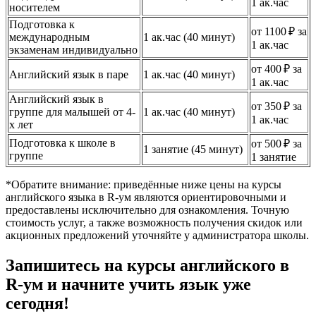
1 ак.час
носителем
Подготовка к
от 1100 ₽ за
международным
1 ак.час (40 минут)
1 ак.час
экзаменам индивидуально
от 400 ₽ за
Английский язык в паре
1 ак.час (40 минут)
1 ак.час
Английский язык в
от 350 ₽ за
группе для малышей от 4-
1 ак.час (40 минут)
1 ак.час
х лет
Подготовка к школе в
от 500 ₽ за
1 занятие (45 минут)
группе
1 занятие
*Обратите внимание: приведённые ниже цены на курсы
английского языка в R-ум являются ориентировочными и
предоставлены исключительно для ознакомления. Точную
стоимость услуг, а также возможность получения скидок или
акционных предложений уточняйте у администратора школы.
Запишитесь на курсы английского в
R-ум и начните учить язык уже
сегодня!