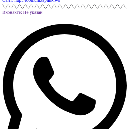
Сайт: http://roomum.taplink.ws
Вконакте: Не указан