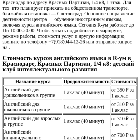
Краснодар по адресу Красных Партизан, 1/4 к8, 1 этаж. Для
тех, кто планирует приехать на общественном транспорте,
ближайшая остановка — Светлоград. Основное направление
деятельности центра — обучение иностранным языкам,
включая курсы английского языка. Сегодня R-ум работает до
Пн 10:00-20:00. Чтобы узнать подробности о маршруте,
режиме работы, стоимости услуг и другую информацию,
звоните по телефону +7(918)044-12-26 или отправьте запрос
на .
Стоимость курсов английского языка в R-ум в
Краснодаре, Красных Партизан, 1/4 к8: детский
клуб интеллектуального развития
Название курса
Продолжительность
Стоимость
Английский для
от 350 ₽ за
1 ак.час (40 минут)
дошкольников в группе
1 ак.час
Английский для
от 310 ₽ за
1 ак.час (40 минут)
школьников в группе
1 ак.час
Английский для взрослых
от 310 ₽ за
1 ак.час (40 минут)
в группе
1 ак.час
Английский
от 700 ₽ за
индивидуально с
1 ак.час (40 минут)