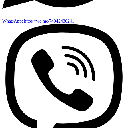
WhatsApp: https://wa.me/74942430241