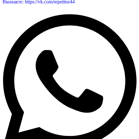
Вконакте: https://vk.com/repetitor44