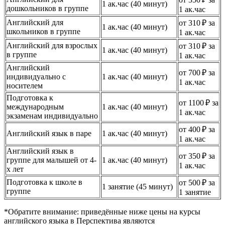
1 ак.час (40 минут)
дошкольников в группе
1 ак.час
Английский для
от 310 ₽ за
1 ак.час (40 минут)
школьников в группе
1 ак.час
Английский для взрослых
от 310 ₽ за
1 ак.час (40 минут)
в группе
1 ак.час
Английский
от 700 ₽ за
индивидуально с
1 ак.час (40 минут)
1 ак.час
носителем
Подготовка к
от 1100 ₽ за
международным
1 ак.час (40 минут)
1 ак.час
экзаменам индивидуально
от 400 ₽ за
Английский язык в паре
1 ак.час (40 минут)
1 ак.час
Английский язык в
от 350 ₽ за
группе для малышей от 4-
1 ак.час (40 минут)
1 ак.час
х лет
Подготовка к школе в
от 500 ₽ за
1 занятие (45 минут)
группе
1 занятие
*Обратите внимание: приведённые ниже цены на курсы
английского языка в Перспектива являются