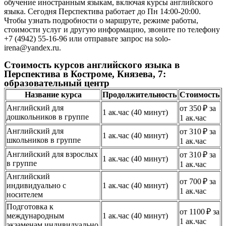
обучение иностранным языкам, включая курсы английского
языка. Сегодня Перспектива работает до Пн 14:00-20:00.
Чтобы узнать подробности о маршруте, режиме работы,
стоимости услуг и другую информацию, звоните по телефону
+7 (4942) 55-16-96 или отправьте запрос на solo-
irena@yandex.ru.
Стоимость курсов английского языка в
Перспектива в Костроме, Князева, 7:
образовательный центр
Название курса
Продолжительность
Стоимость
Английский для
от 350 ₽ за
1 ак.час (40 минут)
дошкольников в группе
1 ак.час
Английский для
от 310 ₽ за
1 ак.час (40 минут)
школьников в группе
1 ак.час
Английский для взрослых
от 310 ₽ за
1 ак.час (40 минут)
в группе
1 ак.час
Английский
от 700 ₽ за
индивидуально с
1 ак.час (40 минут)
1 ак.час
носителем
Подготовка к
от 1100 ₽ за
международным
1 ак.час (40 минут)
1 ак.час
экзаменам индивидуально