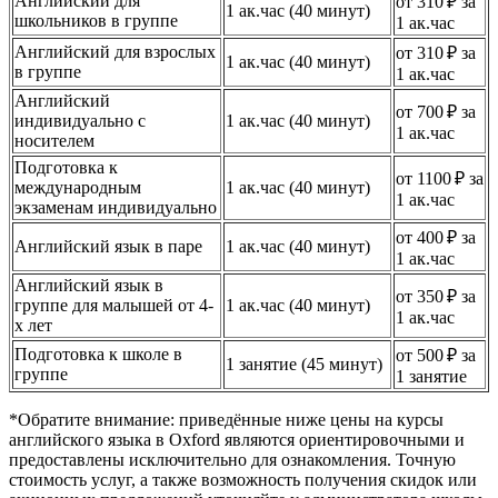
Английский для
от 310 ₽ за
1 ак.час (40 минут)
школьников в группе
1 ак.час
Английский для взрослых
от 310 ₽ за
1 ак.час (40 минут)
в группе
1 ак.час
Английский
от 700 ₽ за
индивидуально с
1 ак.час (40 минут)
1 ак.час
носителем
Подготовка к
от 1100 ₽ за
международным
1 ак.час (40 минут)
1 ак.час
экзаменам индивидуально
от 400 ₽ за
Английский язык в паре
1 ак.час (40 минут)
1 ак.час
Английский язык в
от 350 ₽ за
группе для малышей от 4-
1 ак.час (40 минут)
1 ак.час
х лет
Подготовка к школе в
от 500 ₽ за
1 занятие (45 минут)
группе
1 занятие
*Обратите внимание: приведённые ниже цены на курсы
английского языка в Oxford являются ориентировочными и
предоставлены исключительно для ознакомления. Точную
стоимость услуг, а также возможность получения скидок или