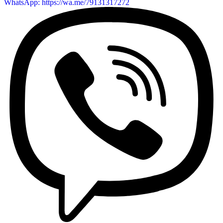
WhatsApp: https://wa.me/79131317272