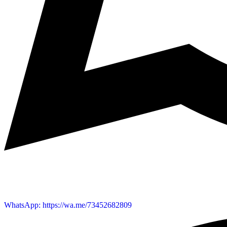
WhatsApp: https://wa.me/73452682809