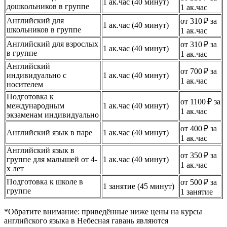
1 ак.час (40 минут)
дошкольников в группе
1 ак.час
Английский для
от 310 ₽ за
1 ак.час (40 минут)
школьников в группе
1 ак.час
Английский для взрослых
от 310 ₽ за
1 ак.час (40 минут)
в группе
1 ак.час
Английский
от 700 ₽ за
индивидуально с
1 ак.час (40 минут)
1 ак.час
носителем
Подготовка к
от 1100 ₽ за
международным
1 ак.час (40 минут)
1 ак.час
экзаменам индивидуально
от 400 ₽ за
Английский язык в паре
1 ак.час (40 минут)
1 ак.час
Английский язык в
от 350 ₽ за
группе для малышей от 4-
1 ак.час (40 минут)
1 ак.час
х лет
Подготовка к школе в
от 500 ₽ за
1 занятие (45 минут)
группе
1 занятие
*Обратите внимание: приведённые ниже цены на курсы
английского языка в Небесная гавань являются