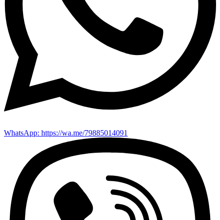
WhatsApp: https://wa.me/79885014091