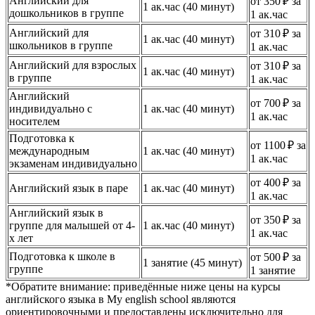
Английский для
от 350 ₽ за
1 ак.час (40 минут)
дошкольников в группе
1 ак.час
Английский для
от 310 ₽ за
1 ак.час (40 минут)
школьников в группе
1 ак.час
Английский для взрослых
от 310 ₽ за
1 ак.час (40 минут)
в группе
1 ак.час
Английский
от 700 ₽ за
индивидуально с
1 ак.час (40 минут)
1 ак.час
носителем
Подготовка к
от 1100 ₽ за
международным
1 ак.час (40 минут)
1 ак.час
экзаменам индивидуально
от 400 ₽ за
Английский язык в паре
1 ак.час (40 минут)
1 ак.час
Английский язык в
от 350 ₽ за
группе для малышей от 4-
1 ак.час (40 минут)
1 ак.час
х лет
Подготовка к школе в
от 500 ₽ за
1 занятие (45 минут)
группе
1 занятие
*Обратите внимание: приведённые ниже цены на курсы
английского языка в My english school являются
ориентировочными и предоставлены исключительно для