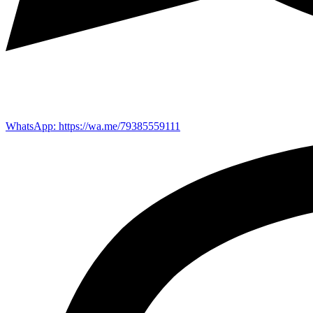
WhatsApp: https://wa.me/79385559111