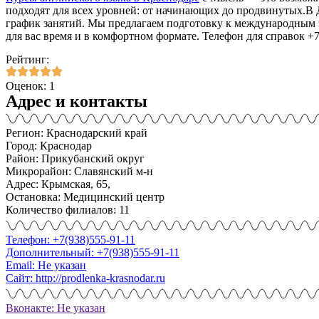
подходят для всех уровней: от начинающих до продвинутых.В 
график занятий. Мы предлагаем подготовку к международным э
для вас время и в комфортном формате. Телефон для справок +7
Рейтинг:
Оценок: 1
Адрес и контакты
Регион: Краснодарский край
Город: Краснодар
Район: Прикубанский округ
Микрорайон: Славянский м-н
Адрес: Крымская, 65,
Остановка: Медицинский центр
Количество филиалов: 11
Телефон: +7(938)555-91-11
Дополнительный: +7(938)555-91-11
Email: Не указан
Сайт: http://prodlenka-krasnodar.ru
Вконакте: Не указан