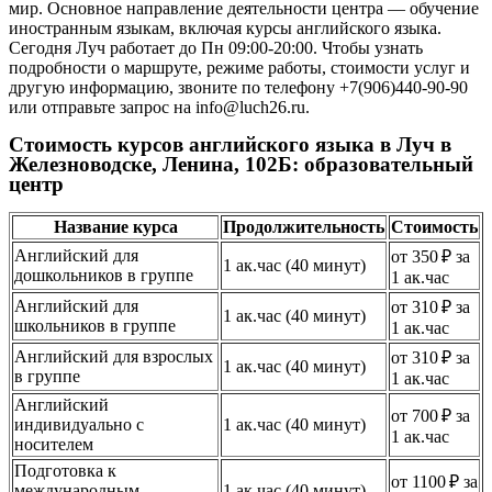
мир. Основное направление деятельности центра — обучение
иностранным языкам, включая курсы английского языка.
Сегодня Луч работает до Пн 09:00-20:00. Чтобы узнать
подробности о маршруте, режиме работы, стоимости услуг и
другую информацию, звоните по телефону +7(906)440-90-90
или отправьте запрос на info@luch26.ru.
Стоимость курсов английского языка в Луч в
Железноводске, Ленина, 102Б: образовательный
центр
Название курса
Продолжительность
Стоимость
Английский для
от 350 ₽ за
1 ак.час (40 минут)
дошкольников в группе
1 ак.час
Английский для
от 310 ₽ за
1 ак.час (40 минут)
школьников в группе
1 ак.час
Английский для взрослых
от 310 ₽ за
1 ак.час (40 минут)
в группе
1 ак.час
Английский
от 700 ₽ за
индивидуально с
1 ак.час (40 минут)
1 ак.час
носителем
Подготовка к
от 1100 ₽ за
международным
1 ак.час (40 минут)