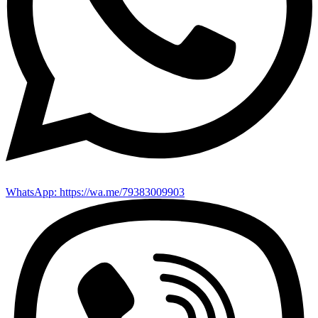
WhatsApp: https://wa.me/79383009903