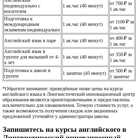
Английский
от 700 ₽ за
индивидуально с
1 ак.час (40 минут)
1 ак.час
носителем
Подготовка к
от 1100 ₽ за
международным
1 ак.час (40 минут)
1 ак.час
экзаменам индивидуально
от 400 ₽ за
Английский язык в паре
1 ак.час (40 минут)
1 ак.час
Английский язык в
от 350 ₽ за
группе для малышей от 4-
1 ак.час (40 минут)
1 ак.час
х лет
Подготовка к школе в
от 500 ₽ за
1 занятие (45 минут)
группе
1 занятие
*Обратите внимание: приведённые ниже цены на курсы
английского языка в Лингвистический инновационный центр
образования являются ориентировочными и предоставлены
исключительно для ознакомления. Точную стоимость услуг, а
также возможность получения скидок или акционных
предложений уточняйте у администратора школы.
Запишитесь на курсы английского в
Лингвистический инновационный