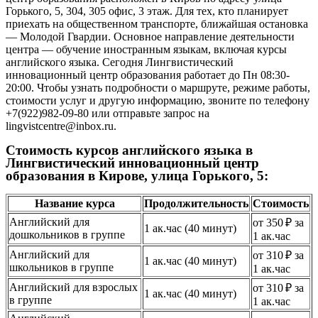
Горького, 5, 304, 305 офис, 3 этаж. Для тех, кто планирует
приехать на общественном транспорте, ближайшая остановка
— Молодой Гвардии. Основное направление деятельности
центра — обучение иностранным языкам, включая курсы
английского языка. Сегодня Лингвистический
инновационный центр образования работает до Пн 08:30-
20:00. Чтобы узнать подробности о маршруте, режиме работы,
стоимости услуг и другую информацию, звоните по телефону
+7(922)982-09-80 или отправьте запрос на
lingvistcentre@inbox.ru.
Стоимость курсов английского языка в
Лингвистический инновационный центр
образования в Кирове, улица Горького, 5:
Название курса
Продолжительность
Стоимость
Английский для
от 350 ₽ за
1 ак.час (40 минут)
дошкольников в группе
1 ак.час
Английский для
от 310 ₽ за
1 ак.час (40 минут)
школьников в группе
1 ак.час
Английский для взрослых
от 310 ₽ за
1 ак.час (40 минут)
в группе
1 ак.час