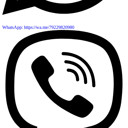
WhatsApp: https://wa.me/79229820980