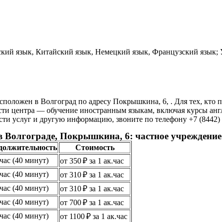
кий язык, Китайский язык, Немецкий язык, Французский язык; 
положен в Волгоград по адресу Покрышкина, 6, . Для тех, кто 
и центра — обучение иностранным языкам, включая курсы англи
и услуг и другую информацию, звоните по телефону +7 (8442) 99
в Волгограде, Покрышкина, 6: частное учреждени
должительность
Стоимость
.час (40 минут)
от 350 ₽ за 1 ак.час
.час (40 минут)
от 310 ₽ за 1 ак.час
.час (40 минут)
от 310 ₽ за 1 ак.час
.час (40 минут)
от 700 ₽ за 1 ак.час
.час (40 минут)
от 1100 ₽ за 1 ак.час