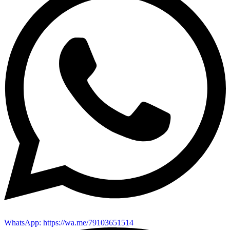
WhatsApp: https://wa.me/79103651514