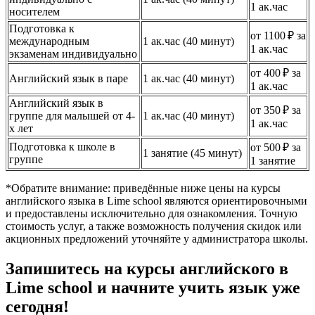
1 ак.час
носителем
Подготовка к
от 1100 ₽ за
международным
1 ак.час (40 минут)
1 ак.час
экзаменам индивидуально
от 400 ₽ за
Английский язык в паре
1 ак.час (40 минут)
1 ак.час
Английский язык в
от 350 ₽ за
группе для малышей от 4-
1 ак.час (40 минут)
1 ак.час
х лет
Подготовка к школе в
от 500 ₽ за
1 занятие (45 минут)
группе
1 занятие
*Обратите внимание: приведённые ниже цены на курсы
английского языка в Lime school являются ориентировочными
и предоставлены исключительно для ознакомления. Точную
стоимость услуг, а также возможность получения скидок или
акционных предложений уточняйте у администратора школы.
Запишитесь на курсы английского в
Lime school и начните учить язык уже
сегодня!