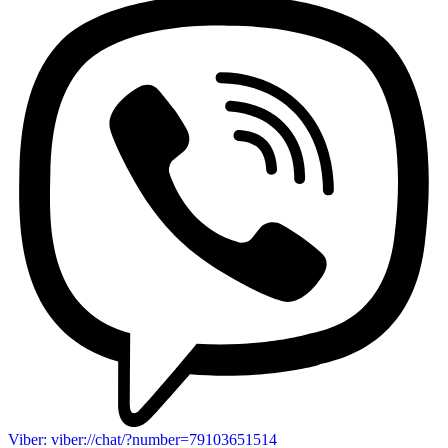
Viber: viber://chat/?number=79103651514