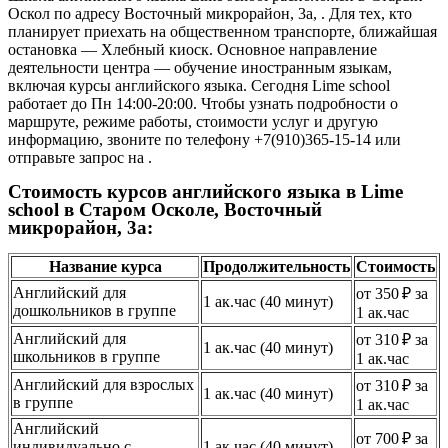
Оскол по адресу Восточный микрорайон, 3а, . Для тех, кто
планирует приехать на общественном транспорте, ближайшая
остановка — Хлебный киоск. Основное направление
деятельности центра — обучение иностранным языкам,
включая курсы английского языка. Сегодня Lime school
работает до Пн 14:00-20:00. Чтобы узнать подробности о
маршруте, режиме работы, стоимости услуг и другую
информацию, звоните по телефону +7(910)365-15-14 или
отправьте запрос на .
Стоимость курсов английского языка в Lime
school в Старом Осколе, Восточный
микрорайон, 3а:
Название курса
Продолжительность
Стоимость
Английский для
от 350 ₽ за
1 ак.час (40 минут)
дошкольников в группе
1 ак.час
Английский для
от 310 ₽ за
1 ак.час (40 минут)
школьников в группе
1 ак.час
Английский для взрослых
от 310 ₽ за
1 ак.час (40 минут)
в группе
1 ак.час
Английский
от 700 ₽ за
индивидуально с
1 ак.час (40 минут)