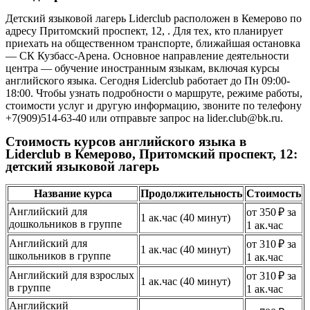
Детский языковой лагерь Liderclub расположен в Кемерово по
адресу Притомский проспект, 12, . Для тех, кто планирует
приехать на общественном транспорте, ближайшая остановка
— СК Кузбасс-Арена. Основное направление деятельности
центра — обучение иностранным языкам, включая курсы
английского языка. Сегодня Liderclub работает до Пн 09:00-
18:00. Чтобы узнать подробности о маршруте, режиме работы,
стоимости услуг и другую информацию, звоните по телефону
+7(909)514-63-40 или отправьте запрос на lider.club@bk.ru.
Стоимость курсов английского языка в
Liderclub в Кемерово, Притомский проспект, 12:
детский языковой лагерь
Название курса
Продолжительность
Стоимость
Английский для
от 350 ₽ за
1 ак.час (40 минут)
дошкольников в группе
1 ак.час
Английский для
от 310 ₽ за
1 ак.час (40 минут)
школьников в группе
1 ак.час
Английский для взрослых
от 310 ₽ за
1 ак.час (40 минут)
в группе
1 ак.час
Английский