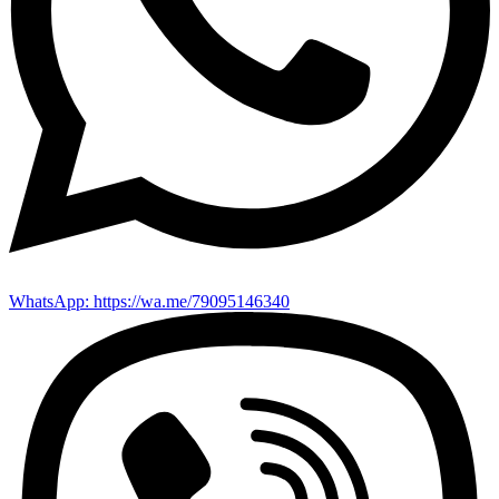
WhatsApp: https://wa.me/79095146340