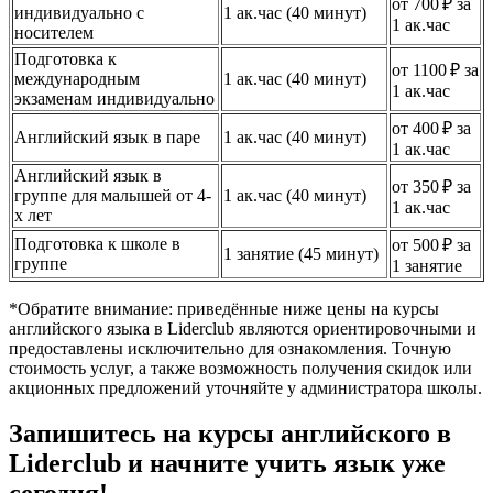
от 700 ₽ за
индивидуально с
1 ак.час (40 минут)
1 ак.час
носителем
Подготовка к
от 1100 ₽ за
международным
1 ак.час (40 минут)
1 ак.час
экзаменам индивидуально
от 400 ₽ за
Английский язык в паре
1 ак.час (40 минут)
1 ак.час
Английский язык в
от 350 ₽ за
группе для малышей от 4-
1 ак.час (40 минут)
1 ак.час
х лет
Подготовка к школе в
от 500 ₽ за
1 занятие (45 минут)
группе
1 занятие
*Обратите внимание: приведённые ниже цены на курсы
английского языка в Liderclub являются ориентировочными и
предоставлены исключительно для ознакомления. Точную
стоимость услуг, а также возможность получения скидок или
акционных предложений уточняйте у администратора школы.
Запишитесь на курсы английского в
Liderclub и начните учить язык уже