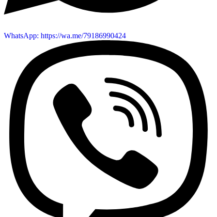
WhatsApp: https://wa.me/79186990424