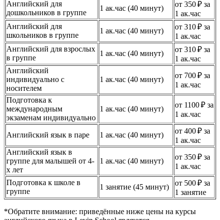
Английский для
от 350 ₽ за
1 ак.час (40 минут)
дошкольников в группе
1 ак.час
Английский для
от 310 ₽ за
1 ак.час (40 минут)
школьников в группе
1 ак.час
Английский для взрослых
от 310 ₽ за
1 ак.час (40 минут)
в группе
1 ак.час
Английский
от 700 ₽ за
индивидуально с
1 ак.час (40 минут)
1 ак.час
носителем
Подготовка к
от 1100 ₽ за
международным
1 ак.час (40 минут)
1 ак.час
экзаменам индивидуально
от 400 ₽ за
Английский язык в паре
1 ак.час (40 минут)
1 ак.час
Английский язык в
от 350 ₽ за
группе для малышей от 4-
1 ак.час (40 минут)
1 ак.час
х лет
Подготовка к школе в
от 500 ₽ за
1 занятие (45 минут)
группе
1 занятие
*Обратите внимание: приведённые ниже цены на курсы