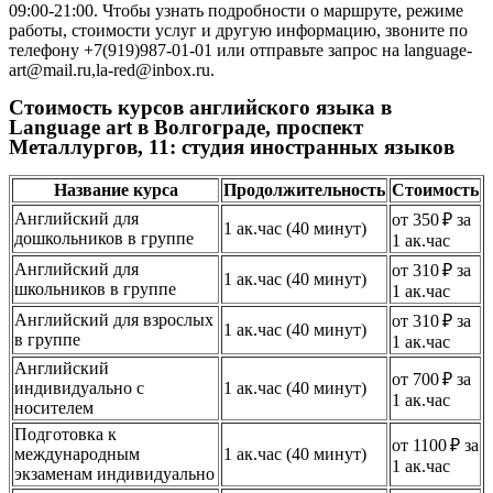
09:00-21:00. Чтобы узнать подробности о маршруте, режиме
работы, стоимости услуг и другую информацию, звоните по
телефону +7(919)987-01-01 или отправьте запрос на language-
art@mail.ru,la-red@inbox.ru.
Стоимость курсов английского языка в
Language art в Волгограде, проспект
Металлургов, 11: студия иностранных языков
Название курса
Продолжительность
Стоимость
Английский для
от 350 ₽ за
1 ак.час (40 минут)
дошкольников в группе
1 ак.час
Английский для
от 310 ₽ за
1 ак.час (40 минут)
школьников в группе
1 ак.час
Английский для взрослых
от 310 ₽ за
1 ак.час (40 минут)
в группе
1 ак.час
Английский
от 700 ₽ за
индивидуально с
1 ак.час (40 минут)
1 ак.час
носителем
Подготовка к
от 1100 ₽ за
международным
1 ак.час (40 минут)
1 ак.час
экзаменам индивидуально