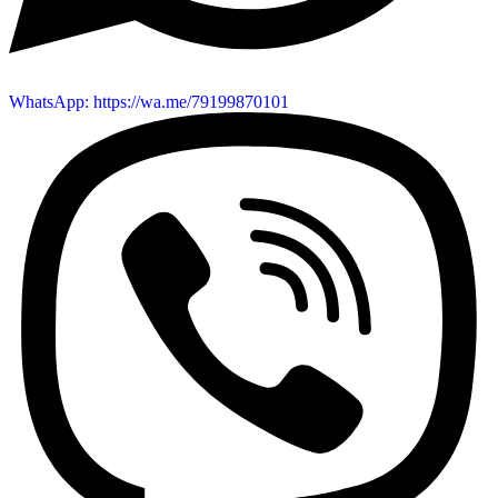
WhatsApp: https://wa.me/79199870101