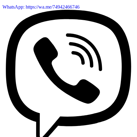
WhatsApp: https://wa.me/74942466746