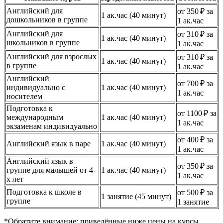
Английский для
от 350 ₽ за
1 ак.час (40 минут)
дошкольников в группе
1 ак.час
Английский для
от 310 ₽ за
1 ак.час (40 минут)
школьников в группе
1 ак.час
Английский для взрослых
от 310 ₽ за
1 ак.час (40 минут)
в группе
1 ак.час
Английский
от 700 ₽ за
индивидуально с
1 ак.час (40 минут)
1 ак.час
носителем
Подготовка к
от 1100 ₽ за
международным
1 ак.час (40 минут)
1 ак.час
экзаменам индивидуально
от 400 ₽ за
Английский язык в паре
1 ак.час (40 минут)
1 ак.час
Английский язык в
от 350 ₽ за
группе для малышей от 4-
1 ак.час (40 минут)
1 ак.час
х лет
Подготовка к школе в
от 500 ₽ за
1 занятие (45 минут)
группе
1 занятие
*Обратите внимание: приведённые ниже цены на курсы