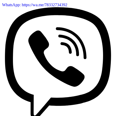
WhatsApp: https://wa.me/78332734392