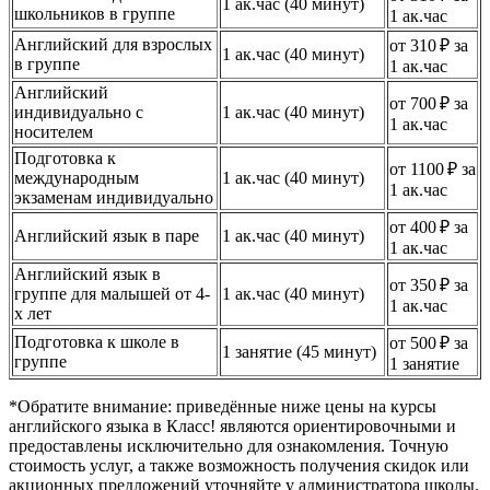
1 ак.час (40 минут)
школьников в группе
1 ак.час
Английский для взрослых
от 310 ₽ за
1 ак.час (40 минут)
в группе
1 ак.час
Английский
от 700 ₽ за
индивидуально с
1 ак.час (40 минут)
1 ак.час
носителем
Подготовка к
от 1100 ₽ за
международным
1 ак.час (40 минут)
1 ак.час
экзаменам индивидуально
от 400 ₽ за
Английский язык в паре
1 ак.час (40 минут)
1 ак.час
Английский язык в
от 350 ₽ за
группе для малышей от 4-
1 ак.час (40 минут)
1 ак.час
х лет
Подготовка к школе в
от 500 ₽ за
1 занятие (45 минут)
группе
1 занятие
*Обратите внимание: приведённые ниже цены на курсы
английского языка в Класс! являются ориентировочными и
предоставлены исключительно для ознакомления. Точную
стоимость услуг, а также возможность получения скидок или
акционных предложений уточняйте у администратора школы.