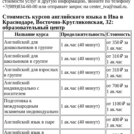
стоимости услуг и другую информацию, звоните по телефону
+7(989)834-60-00 или отправьте запрос на center_iva@mail.ru.
Стоимость курсов английского языка в Ива в
Краснодаре, Восточно-Кругликовская, 32:
образовательный центр
Название курса
Продолжительность
Стоимость
Английский для
от 350 ₽ за
1 ак.час (40 минут)
дошкольников в группе
1 ак.час
Английский для
от 310 ₽ за
1 ак.час (40 минут)
школьников в группе
1 ак.час
Английский для взрослых
от 310 ₽ за
1 ак.час (40 минут)
в группе
1 ак.час
Английский
от 700 ₽ за
индивидуально с
1 ак.час (40 минут)
1 ак.час
носителем
Подготовка к
от 1100 ₽ за
международным
1 ак.час (40 минут)
1 ак.час
экзаменам индивидуально
от 400 ₽ за
Английский язык в паре
1 ак.час (40 минут)
1 ак.час
Английский язык в