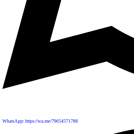
WhatsApp: https://wa.me/79654571788