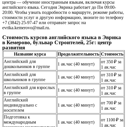
центра — обучение иностранным языкам, включая курсы
английского языка. Сегодня Эврика работает до Пн 09:00-
20:00. Чтобы узнать подробности о маршруте, режиме работы,
стоимости услуг и другую информацию, звоните по телефону
+7 (3842) 25-97-47 или отправьте запрос на
evrika.kemerovo@mail.ru.
Стоимость курсов английского языка в Эврика
в Кемерово, бульвар Строителей, 25г: центр
развития
Название курса
Продолжительность
Стоимость
Английский для
от 350 ₽ за
1 ак.час (40 минут)
дошкольников в группе
1 ак.час
Английский для
от 310 ₽ за
1 ак.час (40 минут)
школьников в группе
1 ак.час
Английский для взрослых
от 310 ₽ за
1 ак.час (40 минут)
в группе
1 ак.час
Английский
от 700 ₽ за
индивидуально с
1 ак.час (40 минут)
1 ак.час
носителем
Подготовка к
от 1100 ₽ за
международным
1 ак.час (40 минут)
1 ак.час