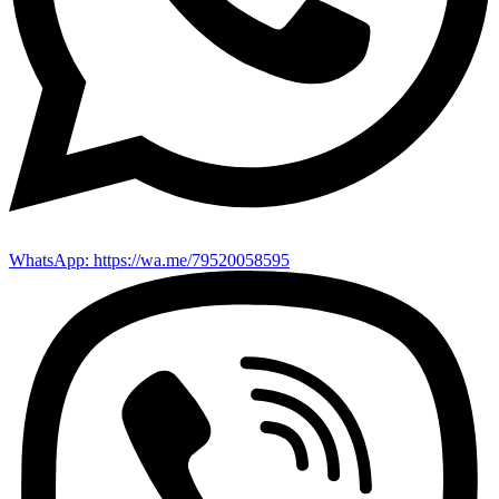
WhatsApp: https://wa.me/79520058595