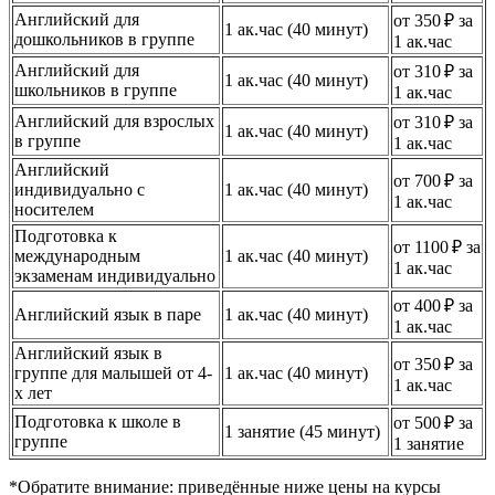
Английский для
от 350 ₽ за
1 ак.час (40 минут)
дошкольников в группе
1 ак.час
Английский для
от 310 ₽ за
1 ак.час (40 минут)
школьников в группе
1 ак.час
Английский для взрослых
от 310 ₽ за
1 ак.час (40 минут)
в группе
1 ак.час
Английский
от 700 ₽ за
индивидуально с
1 ак.час (40 минут)
1 ак.час
носителем
Подготовка к
от 1100 ₽ за
международным
1 ак.час (40 минут)
1 ак.час
экзаменам индивидуально
от 400 ₽ за
Английский язык в паре
1 ак.час (40 минут)
1 ак.час
Английский язык в
от 350 ₽ за
группе для малышей от 4-
1 ак.час (40 минут)
1 ак.час
х лет
Подготовка к школе в
от 500 ₽ за
1 занятие (45 минут)
группе
1 занятие
*Обратите внимание: приведённые ниже цены на курсы