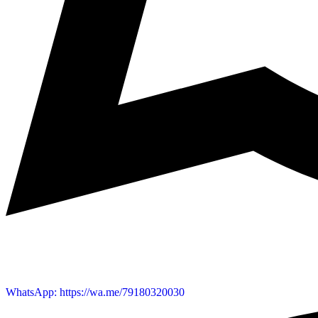
WhatsApp: https://wa.me/79180320030