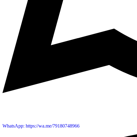
WhatsApp: https://wa.me/79180748966