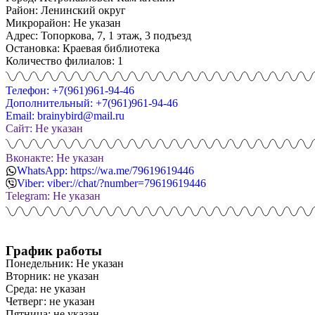
Район: Ленинский округ
Микрорайон: Не указан
Адрес: Топоркова, 7, 1 этаж, 3 подъезд
Остановка: Краевая библиотека
Количество филиалов: 1
Телефон: +7(961)961-94-46
Дополнительный: +7(961)961-94-46
Email: brainybird@mail.ru
Сайт: Не указан
Вконакте: Не указан
WhatsApp: https://wa.me/79619619446
Viber: viber://chat/?number=79619619446
Telegram: Не указан
График работы
Понедельник: Не указан
Вторник: не указан
Среда: не указан
Четверг: не указан
Пятница: не указан