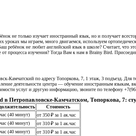
бёнок не только изучает иностранный язык, но и получает всесто
 уроках мы играем, много двигаемся, используем ортопедическ
ш ребёнок не любит английский язык в школе? Считает, что это
е от процесса изучения? Тогда Вам к нам в Brainy Bird. Присое
вск-Камчатский по адресу Топоркова, 7, 1 этаж, 3 подъезд. Для 
ение деятельности центра — обучение иностранным языкам, вклю
имости услуг и другую информацию, звоните по телефону +7(961)
rd в Петропавловске-Камчатском, Топоркова, 7: ст
должительность
Стоимость
.час (40 минут)
от 350 ₽ за 1 ак.час
.час (40 минут)
от 310 ₽ за 1 ак.час
.час (40 минут)
от 310 ₽ за 1 ак.час